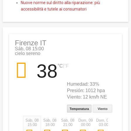
Nuove norme sul diritto alla riparazione: più
accessibilità e tutele ai consumatori
Firenze IT
Sáb, 08 15:00
cielo sereno
38
|
°C
°F
Humedad:
33%
Presión:
1012 hpa
Viento:
12 km/h NE
Temperatura
Viento
Sáb, 08
Sáb, 08
Sáb, 08
Dom, 09
Dom, 09
Dom, 09
15:00
18:00
21:00
00:00
03:00
06:00