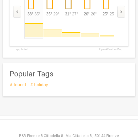
38°
35°
35°
29°
31°
27°
26°
26°
25°
25°
27°
27°
app hotel
OpenWeatherMap
Popular Tags
tourist
holiday
B&B Firenze 8 Cittadella 8 - Via Cittadella 8, 50144 Firenze