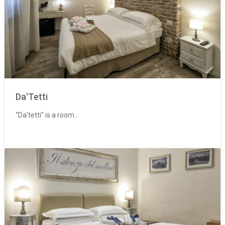
Da'Tetti
“Da'tetti” is a room...