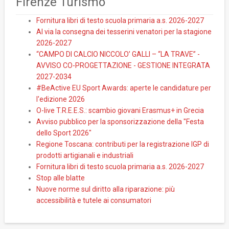
Firenze Turismo
Fornitura libri di testo scuola primaria a.s. 2026-2027
Al via la consegna dei tesserini venatori per la stagione
2026-2027
“CAMPO DI CALCIO NICCOLO’ GALLI – “LA TRAVE” -
AVVISO CO-PROGETTAZIONE - GESTIONE INTEGRATA
2027-2034
#BeActive EU Sport Awards: aperte le candidature per
l'edizione 2026
O-live T.R.E.E.S.: scambio giovani Erasmus+ in Grecia
Avviso pubblico per la sponsorizzazione della "Festa
dello Sport 2026"
Regione Toscana: contributi per la registrazione IGP di
prodotti artigianali e industriali
Fornitura libri di testo scuola primaria a.s. 2026-2027
Stop alle blatte
Nuove norme sul diritto alla riparazione: più
accessibilità e tutele ai consumatori