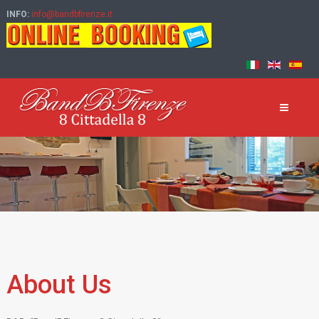
INFO:
info@bandbfirenze.it
About Us