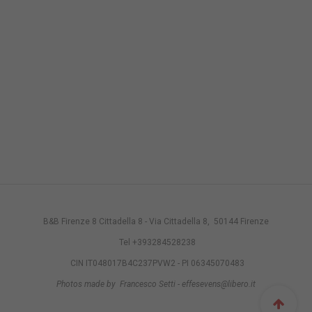
B&B Firenze 8 Cittadella 8 - Via Cittadella 8, 50144 Firenze
Tel +393284528238
CIN IT048017B4C237PVW2 - PI 06345070483
Photos made by Francesco Setti - effesevens@libero.it