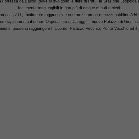
 Fortezza da Basso (dove si svolgono le fiere di Pitti), la Stazione Leopolda e
facilmente raggiungibili in non più di cinque minuti a piedi.
uori dalla ZTL, facilmente raggiungibile con mezzi propri e mezzi pubblici. A 50 
ere rapidamente il centro Ospedaliero di Careggi, il nuovo Palazzo di Giustizia, l
 piedi si possono raggiungere Il Duomo, Palazzo Vecchio, Ponte Vecchio ed il 