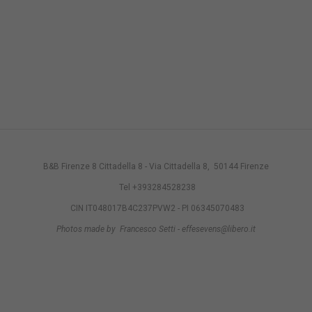
B&B Firenze 8 Cittadella 8 - Via Cittadella 8, 50144 Firenze
Tel +393284528238
CIN IT048017B4C237PVW2 - PI 06345070483
Photos made by Francesco Setti - effesevens@libero.it