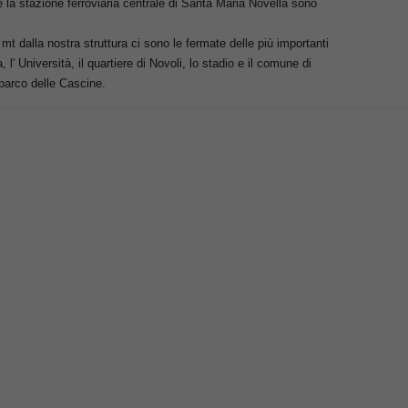
 la stazione ferroviaria centrale di Santa Maria Novella sono
mt dalla nostra struttura ci sono le fermate delle più importanti
' Università, il quartiere di Novoli, lo stadio e il comune di
parco delle Cascine.