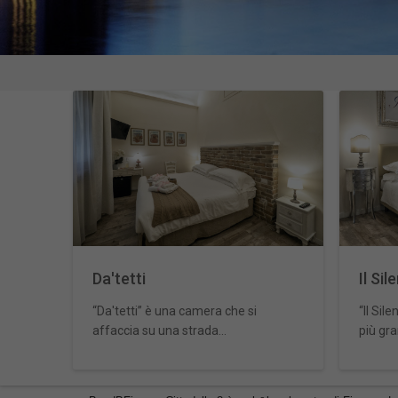
Da'tetti
Il Si
“Da'tetti” è una camera che si
“Il Sil
affaccia su una strada...
più gra