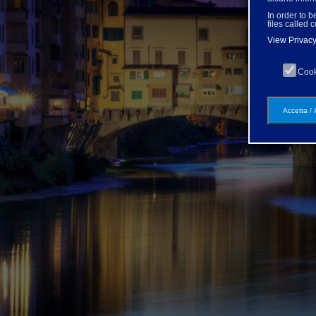
In order to b
files called 
View Privacy
Cook
Accetta /