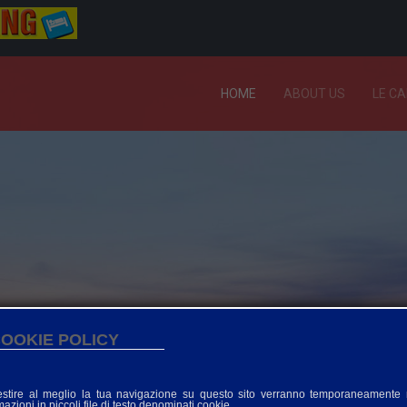
HOME
ABOUT US
LE C
OOKIE POLICY
estire al meglio la tua navigazione su questo sito verranno temporaneamente
azioni in piccoli file di testo denominati cookie.