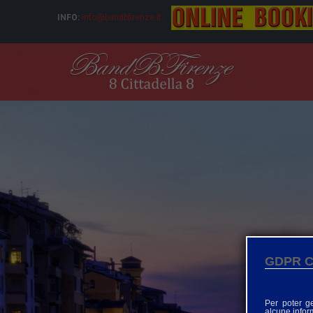
INFO:
info@bandbfirenze.it
GDPR C
Per poter g
alcune inform