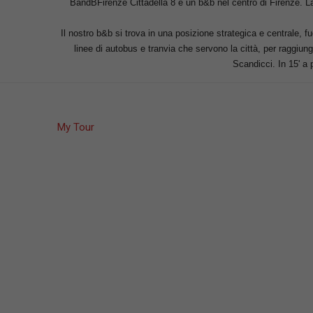
BandBFirenze Cittadella 8 è un b&b nel centro di Firenze. La
Il nostro b&b si trova in una posizione strategica e centrale, f
linee di autobus e tranvia che servono la città, per raggiung
Scandicci. In 15' a
My Tour