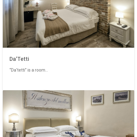
Da'Tetti
“Da'tetti” is a room...