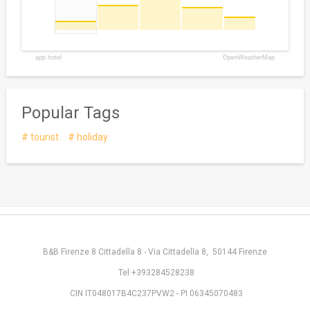
app hotel
OpenWeatherMap
Popular Tags
tourist
holiday
B&B Firenze 8 Cittadella 8 - Via Cittadella 8, 50144 Firenze
Tel +393284528238
CIN IT048017B4C237PVW2 - PI 06345070483