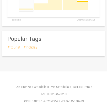
app hotel
OpenWeatherMap
Popular Tags
tourist
holiday
B&B Firenze 8 Cittadella 8 - Via Cittadella 8, 50144 Firenze
Tel +393284528238
CIN IT048017B4C237PVW2 - PI 06345070483